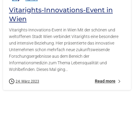
Vitarights-Innovations-Event in
Wien
Vitarights-Innovations-Event in Wien Mit der schönen und
weltoffenen Stadt Wien verbindet Vitarights eine besondere
und intensive Beziehung. Hier präsentierte das innovative
Unternehmen schon mehrfach neue zukunftsweisende
Forschungsergebnisse aus dem Bereich der
Informationsmedizin zum Thema Lebensqualität und
Der Versuchsaufbau der Studie – für alle, die
Wohlbefinden. Dieses Mal ging...
genau wissen wollen:
Read more
24. März 2023
Vier Glasbehälter, befüllt mit dem gleichen Wasser.
Drei der Behälter wurden je für zwei Stunden auf ei
telefonierendes 5G-Smartphone gestellt (Proben B, 
Probe A kam als Referenzprobe nicht in die Nähe d
Smartphones oder sonstiger beeinflussender Fakto