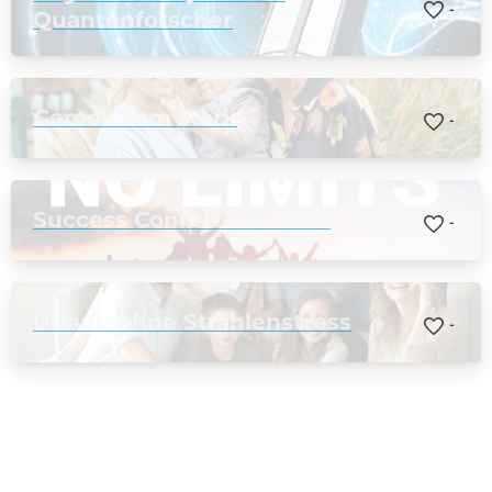
-
Quantenforscher
Hinweis: Erkenntnisse aus zellbiologischen Stu
können nicht 1:1 auf den Menschen übertragen w
Gemeinsam stark
-
Success Conference 2025
-
Urlaub ohne Strahlenstress
-