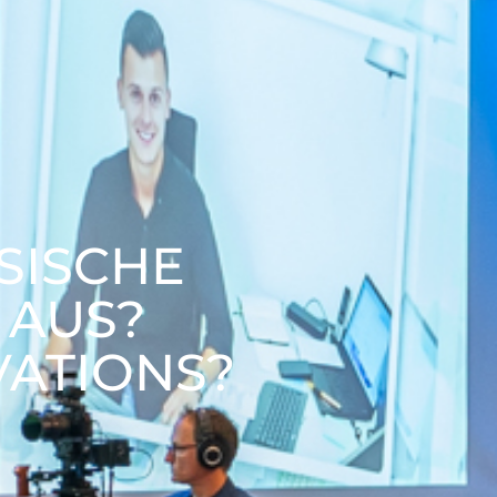
SISCHE
 AUS?
VATIONS?