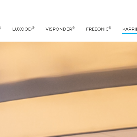
®
®
®
®
LUXOOD
VISPONDER
FREEONIC
KARRI