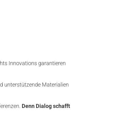
 den
urden
sungen waren
en Proben A bis D
ghts Innovations garantieren
d unterstützende Materialien
ferenzen.
Denn Dialog schafft