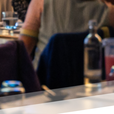
chsaufbau der Studie – für 
 wissen wollen:
lter, befüllt mit dem gleichen Wasser.
lter wurden je für zwei Stunden auf ein telefonierendes 
ben B, C, D). Probe A kam als Referenzprobe nicht in die N
oder sonstiger beeinflussender Faktoren.
 nur auf das telefonierende Smartphone gelegt.
m zeitgleich zum Telefonat ein Gerät dazugelegt, das ha
ussendet.