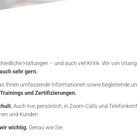
e nach dem Telefonat für zwei Stunden auf das Gerät mit
 Frequenzen gestellt.
fand eine In-vitro-Untersuchung statt: Auf Glasträgern w
ellen mithilfe von Nährstofflösungen gezüchtet. Die Lö
 auf den Wasseranteil, der jeweils aus den unterschiedlich
rde die Fähigkeit der Zellen zur Regeneration.
iedliche Haltungen – und auch viel Kritik. Wir von Vitari
 auch sehr gern.
das Ihnen umfassende Informationen sowie begleitende un
ntnisse aus zellbiologischen Studien 
:1 auf den Menschen übertragen werden.
Trainings und Zertifizierungen.
hult.
Auch live, persönlich, in Zoom-Calls und Telefonkon
innen und Kunden.
ir wichtig.
Genau wie Sie.