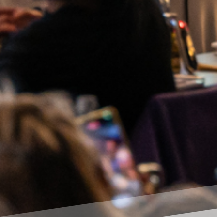
Der Versu
es genau
Vier Glasbehä
Drei der Behä
gestellt (Pro
Smartphones 
Probe B wurde
Probe C beka
Frequenzen a