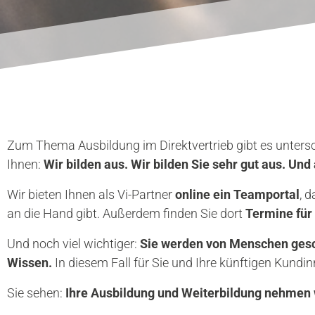
Probe D wurd
harmonischen
Im Anschluss 
Bindegewebsz
identisch bis
kam.
Untersucht wu
Zum Thema Ausbildung im Direktvertrieb gibt es untersch
Ihnen:
Wir bilden aus. Wir bilden Sie sehr gut aus. Und
Wir bieten Ihnen als Vi-Partner
online ein Teamportal
, 
Hinweis: Erken
können nicht 1
an die Hand gibt. Außerdem finden Sie dort
Termine für 
Und noch viel wichtiger:
Sie werden von Menschen gesc
Wissen.
In diesem Fall für Sie und Ihre künftigen Kund
Sie sehen:
Ihre Ausbildung und Weiterbildung nehmen w