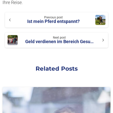
Ihre Reise.
Previous post
Ist mein Pferd entspannt?
Der Versuchsaufbau der Studie – für alle, die
genau wissen wollen:
Next post
Geld verdienen im Bereich Gesundheit: selbstständig und selbstbestimmt
Vier Glasbehälter, befüllt mit dem gleichen Wasser.
Drei der Behälter wurden je für zwei Stunden auf ei
telefonierendes 5G-Smartphone gestellt (Proben B, 
Related Posts
Probe A kam als Referenzprobe nicht in die Nähe d
Smartphones oder sonstiger beeinflussender Fakto
Probe B wurde nur auf das telefonierende Smartp
-
gelegt.
Probe C bekam zeitgleich zum Telefonat ein Gerät