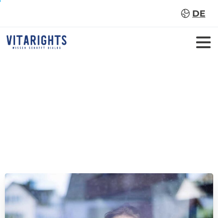
DE
Sie
wollen
Ihre
negativen
Gedanken
loswerden?