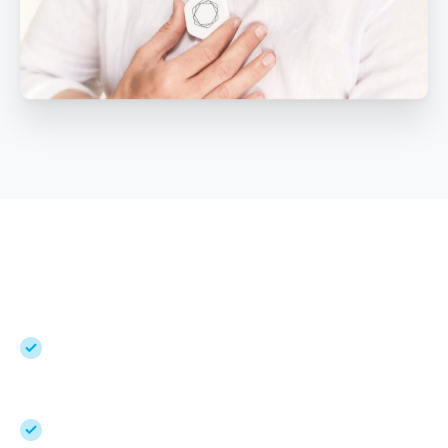
Compacte. Puissante. Fondée sur la
science.
Protection contre la pollution
électromagnétique (y compris la 5G)
Fréquences bioniques en résonance avec le
corps