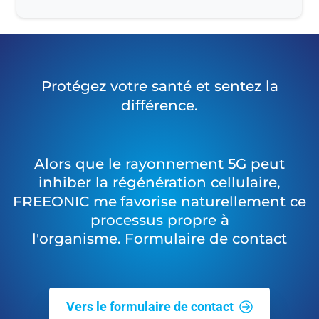
Protégez
votre
santé
et
sentez
la
différence.
Alors
que
le
rayonnement
5G
peut
inhiber
la
régénération
cellulaire,
FREEONIC
me favorise
naturellement
ce
processus
propre
à
l'organisme. Formulaire
de
contact
Vers le formulaire de contact