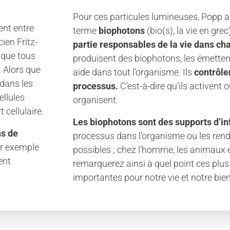
Pour ces particules lumineuses, Popp a u
ent entre
terme
biophotons
(bio(s), la vie en grec
ien Fritz-
partie responsables de la vie dans ch
 que tous
produisent des biophotons, les émette
. Alors que
aide dans tout l’organisme. Ils
contrôle
dans les
processus.
C’est-à-dire qu’ils activen
ellules
organisent.
cellulaire.
Les biophotons sont des supports d’in
ns de
processus dans l’organisme ou les ren
ar exemple
possibles ; chez l’homme, les animaux e
ent
remarquerez ainsi à quel point ces plus 
importantes pour notre vie et notre bien