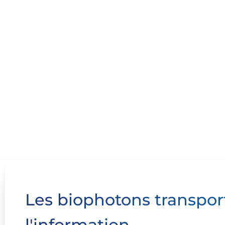
Les
biophotons
transpor
l'information