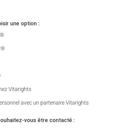
isir une option :
r®
r®
®
hez Vitarights
ersonnel avec un partenaire Vitarights
uhaitez-vous être contacté :