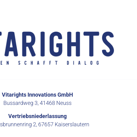
Firmensitz
ntnisse aus zellbiologischen Studien 
:1 auf den Menschen übertragen werden.
Vitarights Innovations GmbH
Bussardweg 3, 41468 Neuss
Vertriebsniederlassung
lsbrunnenring 2, 67657 Kaiserslautern