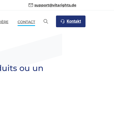
support@vitarights.de
Kontakt
IÈRE
CONTACT
uits
ou
un