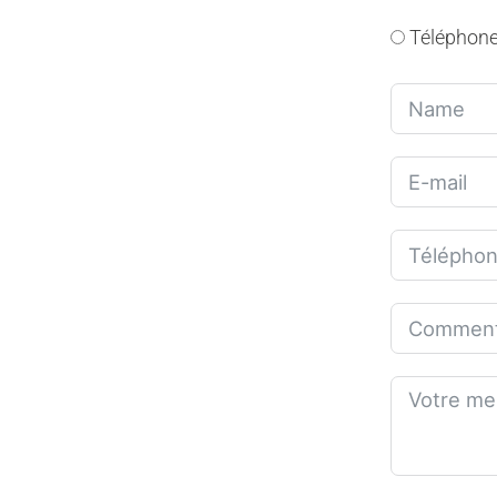
Téléphon
Der Versu
es genau
Vier Glasbehä