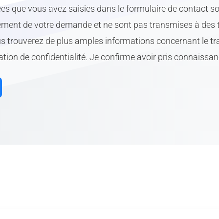
lter wurden je für zwei Stunden auf ein telefonierendes 
es que vous avez saisies dans le formulaire de contact so
ben B, C, D). Probe A kam als Referenzprobe nicht in die N
tement de votre demande et ne sont pas transmises à des t
oder sonstiger beeinflussender Faktoren.
ous trouverez de plus amples informations concernant le 
 nur auf das telefonierende Smartphone gelegt.
ation de confidentialité. Je confirme avoir pris connaissanc
m zeitgleich zum Telefonat ein Gerät dazugelegt, das ha
ussendet.
e nach dem Telefonat für zwei Stunden auf das Gerät mit
 Frequenzen gestellt.
fand eine In-vitro-Untersuchung statt: Auf Glasträgern w
ellen mithilfe von Nährstofflösungen gezüchtet. Die Lö
 auf den Wasseranteil, der jeweils aus den unterschiedlich
rde die Fähigkeit der Zellen zur Regeneration.