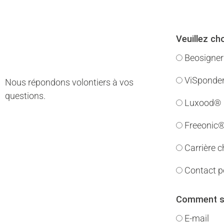
Veuillez cho
Beosigne
ViSponde
Nous répondons volontiers à vos
questions.
Luxood®
Freeonic
Carrière c
Contact p
Comment so
E-mail