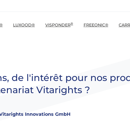
®
®
LUXOOD®
VISPONDER
FREEONIC®
CARR
s,
de
l'intérêt
pour
nos
prod
tenariat
Vitarights
?
Vitarights Innovations GmbH