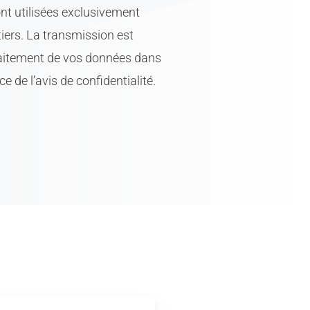
5G-Smartphone
nt utilisées exclusivement
ähe des
iers. La transmission est
traitement de vos données dans
e de l’avis de confidentialité.
rmonische
 den
urden
sungen waren
en Proben A bis D