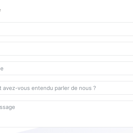
e
chsaufbau der Studie – für 
 wissen wollen:
lter, befüllt mit dem gleichen Wasser.