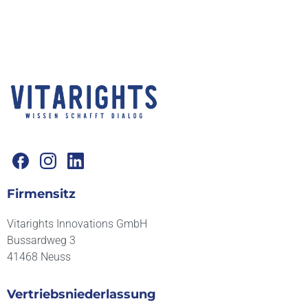
Drei der Behälter wurden je für zwei Stunden auf ei
telefonierendes 5G-Smartphone gestellt (Proben B, 
Probe A kam als Referenzprobe nicht in die Nähe d
Smartphones oder sonstiger beeinflussender Fakto
Probe B wurde nur auf das telefonierende Smartph
Probe C bekam zeitgleich zum Telefonat ein Gerät
dazugelegt, das harmonische Frequenzen aussend
Probe D wurde nach dem Telefonat für zwei Stund
Gerät mit den harmonischen Frequenzen gestellt.
Firmensitz
Im Anschluss fand eine In-vitro-Untersuchung statt
Vitarights Innovations GmbH
Glasträgern wurden Bindegewebszellen mithilfe vo
Bussardweg 3
Nährstofflösungen gezüchtet. Die Lösungen waren 
41468 Neuss
bis auf den Wasseranteil, der jeweils aus den
Vertriebsniederlassung
unterschiedlichen Proben A bis D kam.