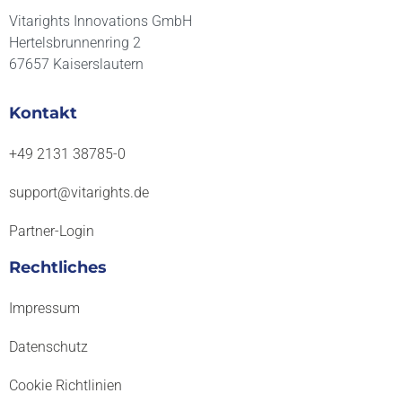
Untersucht wurde die Fähigkeit der Zellen zur Rege
Vitarights Innovations GmbH
Hertelsbrunnenring 2
67657 Kaiserslautern
Hinweis: Erkenntnisse aus zellbiologischen Stu
können nicht 1:1 auf den Menschen übertragen w
Kontakt
+49 2131 38785-0
support@vitarights.de
Partner-Login
Rechtliches
Impressum
Datenschutz
Cookie Richtlinien