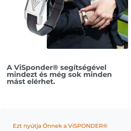
A ViSponder® segítségével
mindezt és még sok minden
mást elérhet.
Ezt
nyútja
Önnek
a
ViSPONDER®