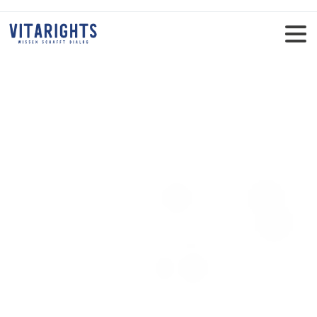
ÍGY ERŐSÍTHEI MEG A
TESTÉT: AZ OPTIMÁLIS
FREKVENCIÁJÚ
KARKÖTŐ