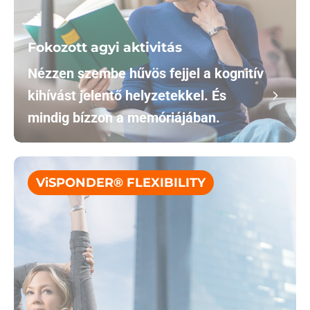
Fokozott agyi aktivitás
Nézzen szembe hűvös fejjel a kognitív
kihívást jelentő helyzetekkel. És
mindig bízzon a memóriájában.
ViSPONDER® FLEXIBILITY
Der Versuchsaufbau der Studie – für alle,
die es genau wissen wollen:
Vier Glasbehälter, befüllt mit dem gleichen