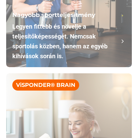
Nagyobb sportteljesítmény
Legyen fittebb és növelje a
teljesítőképességét. Nemcsak
sportolás közben, hanem az egyéb
kihívások során is.
ViSPONDER® BRAIN