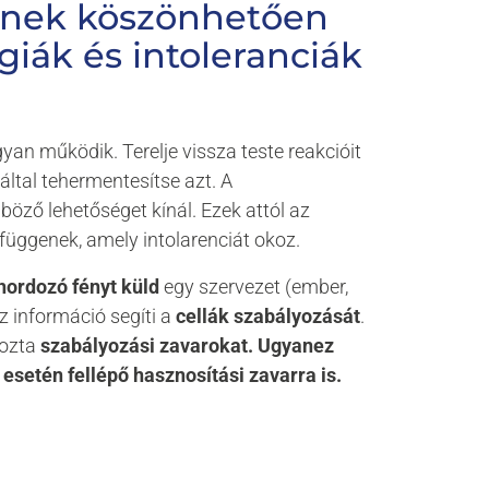
ynek
köszönhetően
rgiák
és
intoleranciák
an működik. Terelje vissza teste reakcióit
által tehermentesítse azt. A
böző lehetőséget kínál. Ezek attól az
ől függenek, amely intolarenciát okoz.
hordozó fényt küld
egy szervezet (ember,
az információ segíti a
cellák szabályozását
.
kozta
szabályozási zavarokat. Ugyanez
 esetén fellépő hasznosítási zavarra is.