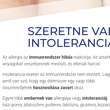
Probe D wurd
harmonischen
Im Anschluss 
Bindegewebsz
SZERETNE VA
identisch bis
INTOLERANCI
kam.
Untersucht wu
Az allergia az
immunrendszer hibás
reakciója. Az ártal
anyagokat veszélyesnek minősíti, és ellenük harcol.
Hinweis: Erken
können nicht 1
Intolerancia esetén az immunrendszer nem érintett. L
arról van szó, hogy egy élelmiszer egy vagy több
összetevőjének
hasznosítása
zavart
okoz.
Egyre több
embernek van
allergiája vagy
intoleranciáj
házi porra, állatszőrre, pollenre, laktózra, gluténra, búzár