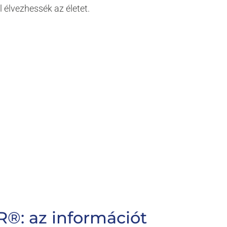
 élvezhessék az életet.
R®:
az
információt