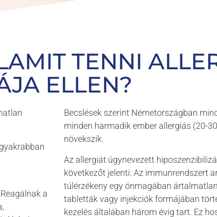
e nach dem Telefonat für zwei Stunden auf das Gerät mit
 Frequenzen gestellt.
fand eine In-vitro-Untersuchung statt: Auf Glasträgern w
ellen mithilfe von Nährstofflösungen gezüchtet. Die Lö
LAMIT TENNI ALLE
 auf den Wasseranteil, der jeweils aus den unterschiedlich
ÁJA ELLEN?
rde die Fähigkeit der Zellen zur Regeneration.
matlan
Becslések szerint Németországban mind
minden harmadik ember allergiás (20-30 
ntnisse aus zellbiologischen Studien 
növekszik.
:1 auf den Menschen übertragen werden.
eggyakrabban
Az allergiát úgynevezett hiposzenzibilizác
következőt jelenti: Az immunrendszert ar
túlérzékeny egy önmagában ártalmatlan
. Reagálnak a
tabletták vagy injekciók formájában tört
a,
kezelés általában három évig tart. Ez h