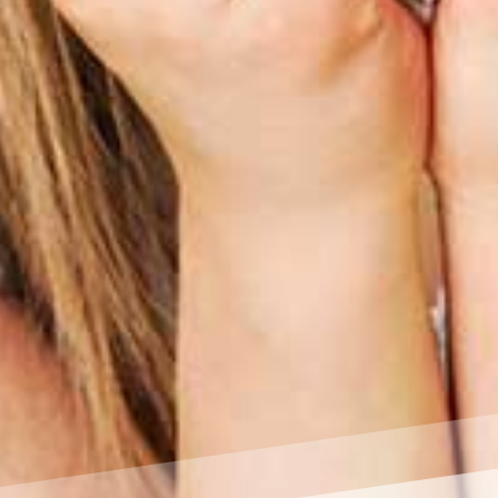
Der Versu
es genau
Vier Glasbehä
Drei der Behä
gestellt (Pro
Smartphones 
Probe B wurde
Probe C beka
Frequenzen a