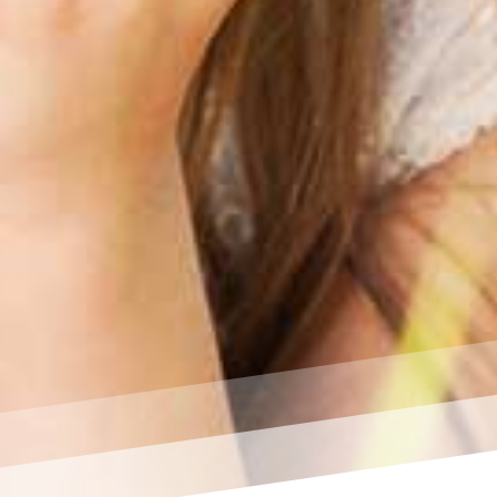
chsaufbau der Studie – für 
 wissen wollen:
lter, befüllt mit dem gleichen Wasser.
lter wurden je für zwei Stunden auf ein telefonierendes 
ben B, C, D). Probe A kam als Referenzprobe nicht in die N
oder sonstiger beeinflussender Faktoren.
 nur auf das telefonierende Smartphone gelegt.
m zeitgleich zum Telefonat ein Gerät dazugelegt, das ha
ussendet.