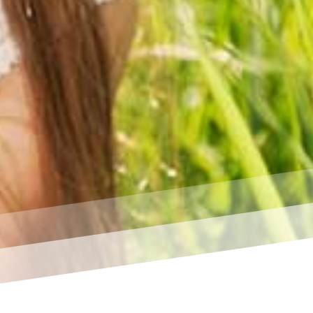
alle, die
5G-Smartphone
ähe des
rmonische