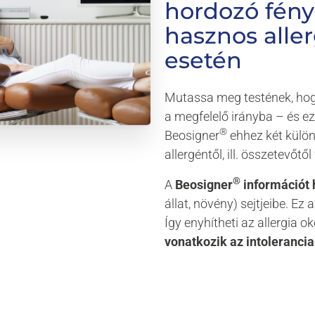
hordozó
fén
hasznos
alle
esetén
Mutassa meg testének, hogy
a megfelelő irányba – és ez
®
Beosigner
ehhez két külön
allergéntől, ill. összetevőt
®
A
Beosigner
információt 
állat, növény) sejtjeibe. Ez 
Így enyhítheti az allergia o
vonatkozik az intolerancia