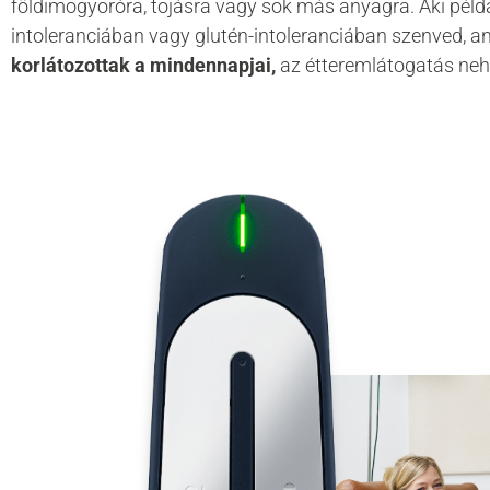
földimogyoróra, tojásra vagy sok más anyagra. Aki példá
intoleranciában vagy glutén-intoleranciában szenved, 
korlátozottak a mindennapjai,
az étteremlátogatás ne