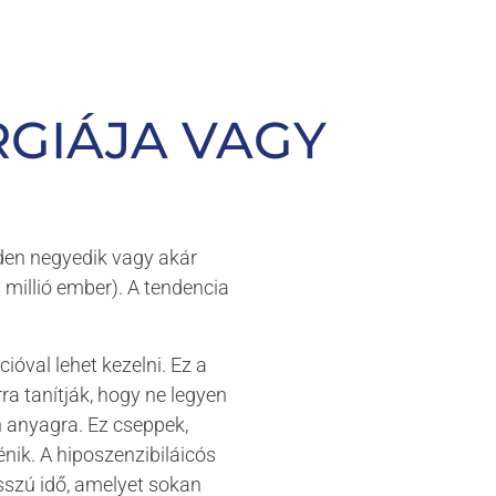
 den
urden
sungen waren
RGIÁJA VAGY
en Proben A bis D
en negyedik vagy akár
millió ember). A tendencia
ióval lehet kezelni. Ez a
ra tanítják, hogy ne legyen
 anyagra. Ez cseppek,
énik. A hiposzenzibiláicós
osszú idő, amelyet sokan