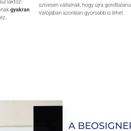
ul laktóz-
szívesen vállalnak, hogy újra gondtalanul
annak
gyakran
Valójában azonban gyorsabb is lehet.
héz.
A
BEOSIGNE