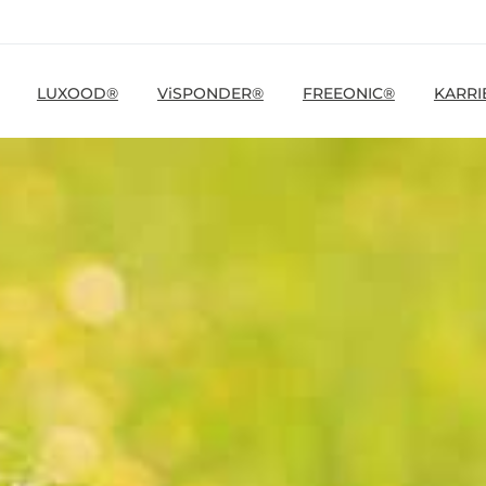
LUXOOD®
ViSPONDER®
FREEONIC®
KARRI