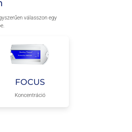
n
 egyszerűen válasszon egy
e.
FOCUS
Koncentráció